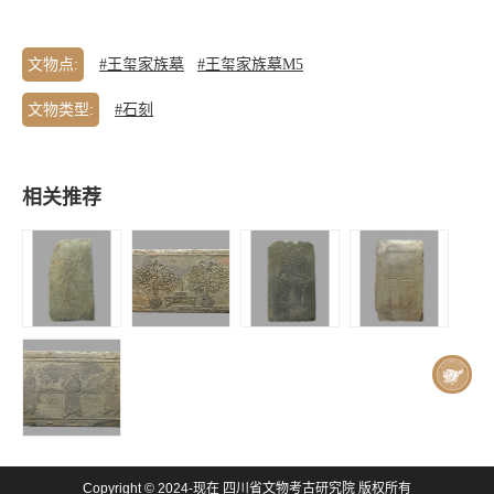
文物点:
#王玺家族墓
#王玺家族墓M5
文物类型:
#石刻
相关推荐
王玺家族墓 |
王玺家族墓 |
王玺家族墓 |
王玺家族墓 |
王玺夫人墓 -
王祥夫妇合葬
王玺石诰命符
王祥夫妇合葬
持扇侍女浮雕
墓 - 瓶花、供
墓 - 侍从、乐
案浮雕
舞浮雕
王玺家族墓 |
Copyright © 2024-现在 四川省文物考古研究院 版权所有
王祥夫妇合葬