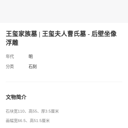
王玺家族墓 | 王玺夫人曹氏墓 - 后壁坐像
浮雕
年代
明
分类
石刻
文物简介
石块宽
110
、高
55
、厚
3.5
厘米
画幅宽
66.5
、高
51.5
厘米