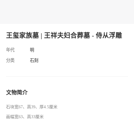
王玺家族墓 | 王祥夫妇合葬墓 - 侍从浮雕
年代
明
分类
石刻
文物简介
石块宽
67
、高
39
、厚
4.5
厘米
画幅宽
63
、高
33
厘米