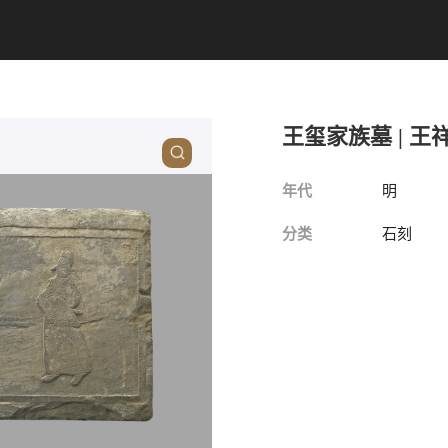
王玺家族墓 | 王
年代
明
分类
石刻