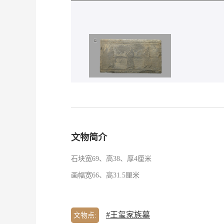
文物简介
石块宽
69
、高
38
、厚
4
厘米
画幅宽
66
、高
31.5
厘米
#王玺家族墓
文物点: