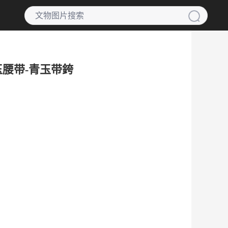
玉腰带-青玉带銙