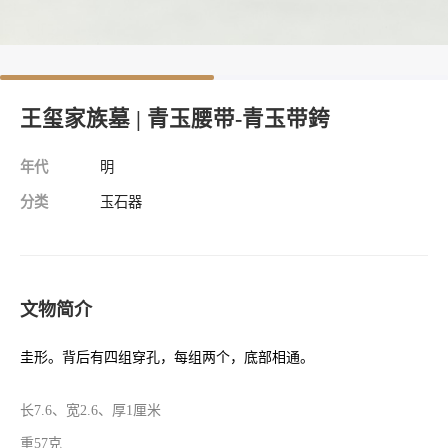
王玺家族墓 | 青玉腰带-青玉带銙
年代
明
分类
玉石器
文物简介
圭形。背后有四组穿孔，每组两个，底部相通。
长7.6、宽2.6、厚1厘米
重57克