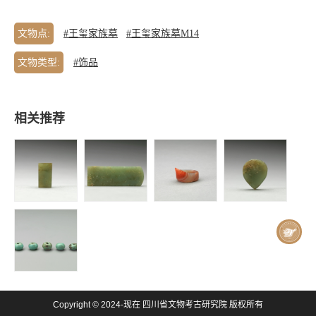
文物点:
#王玺家族墓
#王玺家族墓M14
文物类型:
#饰品
相关推荐
王玺家族墓 |
王玺家族墓 |
王玺家族墓 |
王玺家族墓 |
青玉腰带-青
青玉腰带-青
玛瑙扳指
青玉腰带-青
玉带銙
玉带銙
玉桃形带銙
王玺家族墓 |
Copyright © 2024-现在 四川省文物考古研究院 版权所有
绿松石珠