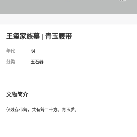
王玺家族墓 | 青玉腰带
年代
明
分类
玉石器
文物简介
仅残存带銙，共有銙二十方。青玉质。