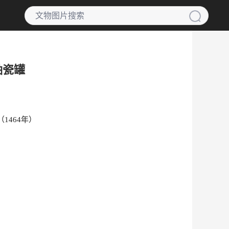
釉瓷罐
1464年）