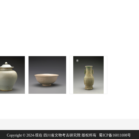
族墓 | 青釉
王玺家族墓 | 青釉
王玺家族墓 | 绿釉
瓷碗
八卦方耳瓶
Copyright © 2024-现在 四川省文物考古研究院 版权所有
蜀ICP备16011698号