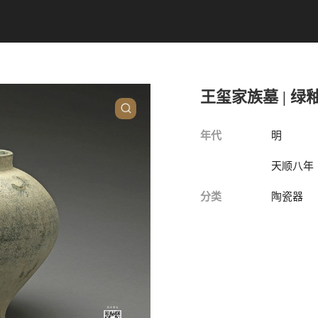
王玺家族墓 | 绿
年代
明
天顺八年（
分类
陶瓷器