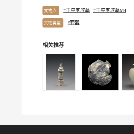
#王玺家族墓
#王玺家族墓M4
文物点:
#葬器
文物类型:
相关推荐
王玺家族墓 | 青釉
广汉联合村遗址
王玺家
侍俑（两件）
｜“龙凤呈祥”图
盖罐
案陶器