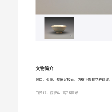
文物简介
敞口、弧腹、矮圈足较直。内壁下部有花卉暗纹
口径17、底径6、高7.5厘米