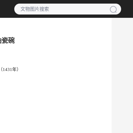
釉瓷碗
1431年）