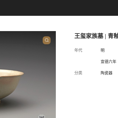
王玺家族墓 | 青
年代
明
宣德六年（
分类
陶瓷器