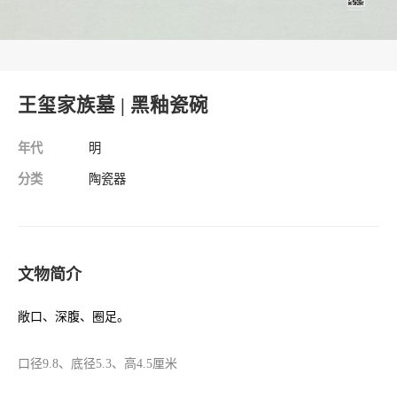
王玺家族墓 | 黑釉瓷碗
年代
明
分类
陶瓷器
文物简介
敞口、深腹、圈足。
口径9.8、底径5.3、高4.5厘米