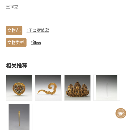
重10克
文物点:
#王玺家族墓
文物类型:
#饰品
相关推荐
王玺家族墓 |
王玺家族墓 |
王玺家族墓 |
王玺家族墓 |
金镶宝腰带-
金卷云形饰
金镶宝南极老
银耳挖
金镶宝桃形带
人分心
銙（两件）