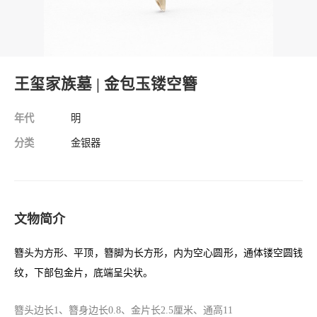
王玺家族墓 | 金包玉镂空簪
年代
明
分类
金银器
文物简介
簪头为方形、平顶，簪脚为长方形，内为空心圆形，通体镂空圆钱
纹，下部包金片，底端呈尖状。
簪头边长1、簪身边长0.8、金片长2.5厘米、
通高11