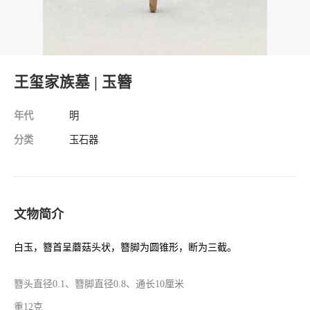
王玺家族墓 | 玉簪
年代
明
分类
玉石器
文物简介
白玉，簪首呈蘑菇头状，簪脚为圆锥形，断为三截。
簪头直径0.1、
簪脚直径0.8、
通长10厘米
重12克