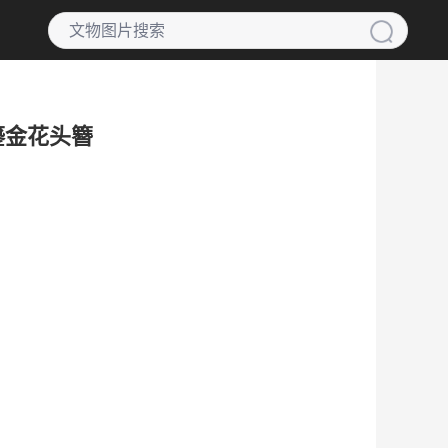
银鎏金花头簪