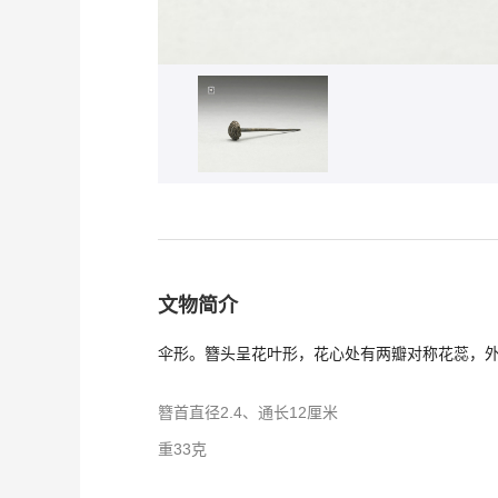
文物简介
伞形。簪头呈花叶形，花心处有两瓣对称花蕊，
簪首直径2.4、通长12厘米
重33克