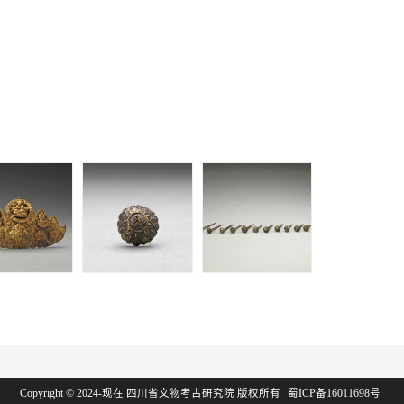
族墓 | 金菩
王玺家族墓 | 银鎏
王玺家族墓 | 银棺
鸟莲花纹分
金花头簪
钉
Copyright © 2024-现在 四川省文物考古研究院 版权所有
蜀ICP备16011698号