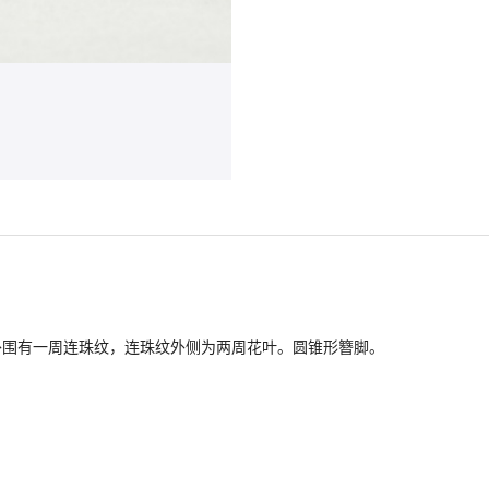
外围有一周连珠纹，连珠纹外侧为两周花叶。圆锥形簪脚。