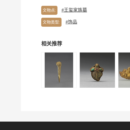
#王玺家族墓
文物点:
#饰品
文物类型:
相关推荐
王玺家族墓 | 金瓜
王玺家族墓 | 金镶
王玺家
头簪
绿松石掩鬓（两
萨凤
件）
心